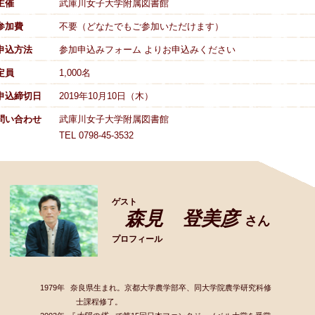
主催
武庫川女子大学附属図書館
参加費
不要（どなたでもご参加いただけます）
申込方法
参加申込みフォーム よりお申込みください
定員
1,000名
申込締切日
2019年10月10日（木）
問い合わせ
武庫川女子大学附属図書館
TEL 0798-45-3532
ゲスト
森見 登美彦
さん
プロフィール
1979年
奈良県生まれ。京都大学農学部卒、同大学院農学研究科修
士課程修了。