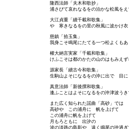
隆西法師「夫木和歌抄」
浦さびて哀れなるをの泊かな松風をえ
大江貞重「續千載和歌集」
やゝ寒きなるをの里の秋風に波かけ衣
慈鎮「拾玉集」
我身こそ鳴尾にたてる一つ松よくもあ
權大納言実家「千載和歌集」
けふこそは都のかたの山のはもみえず
源家長「續古今和歌集」
生駒山よそになるをの沖に出でゝ目に
真意法師「新後撰和歌集」
逢ふことはよそになるをの沖津波うき
また広く知られた謡曲「高砂」では
高砂や この浦舟に 帆を上げて
この浦舟に帆を上げて
月もろともに 出汐の
波の淡路の島影や 遠く鳴尾の沖過ぎ