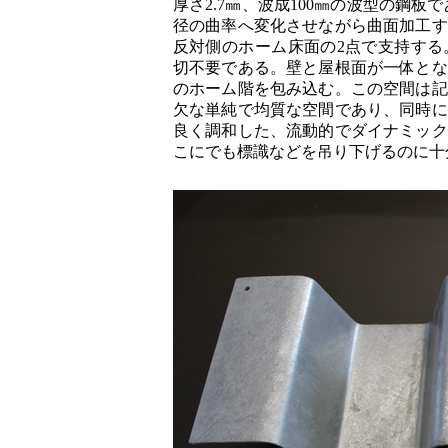
厚さ2.7㎜、波成100㎜の波型の鋼
径の曲率へ変化させながら曲面加工す
反対側のホーム床面の2点で支持する
切不要である。壁と屋根面が一体とな
のホーム階を包み込む。この空間は記
欠な単純で均質な空間であり、同時に
良く調和した、流動的でダイナミック
こにでも標識などを吊り下げるのに十