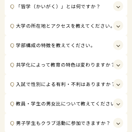
Q
A
「皆学（かいがく）」とは何ですか？
2027年4月より、武庫川女子大学は「武庫川大学」に
名称変更し、全13学部21学科で男女共学となります。
本学ではこの変革を単なる「共学化」とは捉えず、
Q
A
大学の所在地とアクセスを教えてください。
「皆学（かいがく）」は、武庫川女子大学が2027年の
「皆学（かいがく）」と呼んでいます。性別・国籍・
共学化にあたって掲げる独自のコンセプトです。「共
年齢の枠を超え、本学の教育をすべての人に開くとい
学＝男女が共に学ぶ」という意味を超え、性別・国
Q
A
学部構成の特徴を教えてください。
う理念を込めた言葉です。
武庫川大学は兵庫県西宮市に位置し、中央キャンパス
籍・年齢を問わず、すべての人に学びを開くという理
は阪神電車「鳴尾・武庫川女子大前」駅から徒歩約7
念を表しています。2027年4月以降、武庫川大学はこ
分です。神戸まで電車で約25分、梅田まで約20分と利
Q
A
共学化によって教育の特色は変わりますか？
の「皆学（かいがく）」の理念のもと、多様な学生が
13学部21学科を有する総合大学として、文学、教育を
便性抜群です。阪神甲子園球場に近く、同じ西宮市内
共に学ぶ総合大学として歩みます。
はじめ、薬学、建築、経営、社会情報、環境共生
に浜甲子園キャンパス、上甲子園キャンパスがありま
（2025年4月開設）から健康・スポーツ科学、音楽ま
Q
A
入試で性別による有利・不利はありますか？
す。キャンパス間は専用スクールバスで10～15分で移
少人数教育やきめ細かな学生支援など、本学が培って
で多分野にわたる学びを提供しています。看護師・管
動できます。
きた「女子大ルーツの強み」は継承し、さらに進化さ
理栄養士・社会福祉士・精神保健福祉士の国家試験な
せます。共学化により多様な学生が学ぶ環境となり、
Q
A
教員・学生の男女比について教えてください。
らびに教員採用試験において高い合格実績を有しま
ありません。性別による区分は設けず、すべて同一の
交流の広がりを通じて新たな学びや価値創出が期待さ
す。
基準で判定します。
れます。
Q
A
男子学生もクラブ活動に参加できますか？
2025年5月1日現在、専任教員465名のうち男性227
名、女性238名です。大学院は従来から男女共学で