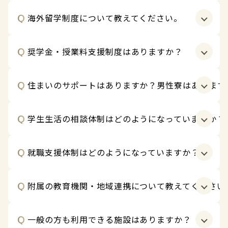
す。
Q
A
海外留学制度について教えてください。
本学には多くのクラブ・同好会があり、学生の主体的
な活動として運営されています。男子学生の参加につ
いては、各クラブの活動内容や運営体制をふまえなが
Q
A
奨学金・授業料支援制度はありますか？
イギリスや韓国、ベトナムなど8か国・地域11大学と
ら検討していきます。
交換留学協定を締結しており、休学せず4年間での卒業
また、男子学生による新たなクラブ・同好会の設立に
も可能です。また、建築学部や食創造科学科ではトル
Q
A
住まいのサポートはありますか？男性寮はあります
ついても、公認団体活動のルールに基づき申請するこ
大学入学共通テスト利用型（前期・後期）入試では、
コ・バフチェシヒル大学との短期留学交流を実施して
とができます。
成績優秀者を対象に年間授業料全額を最大4年（薬学
います。
部は最大6年）給付する制度があります。
Q
A
学生生活の相談体制はどのようになっていますか？
英語グローバル学科はワシントン州スポケーン市のア
学生寮（現状は女子学生が対象）があるほか、提携会
在学生に対しては、給付型として武庫川学院奨学、武
メリカ分校で4か月の留学が必修です。教育学科・経営
社を通じて通学に便利な学生向けアパート・マンショ
庫川学院創立80周年記念特別奨学、武庫川学院鳴松会
学科でも4か月の分校留学プログラムを設定していま
ンを幅広く紹介しています。
Q
A
就職支援体制はどのようになっていますか？
奨学などがあります。あわせて国の高等教育修学支援
学生サポート室および学生相談センターが個別相談に
す。アメリカ分校では他にも夏休みを利用したプログ
男性学生の住まいについては、27年度は下宿等の紹介
新制度にも対応しています。
対応し、クラス担任とも連携しながら学修・生活の両
ラムなど様々な企画を実施しており、学生の受入環境
を中心に対応する予定です。入学者数やニーズをふま
面を継続的に支援します。
Q
A
(寮等)の整備にも力を入れています。
附属の教育機関・地域連携について教えてください
え、既存寮の運用を含めた住環境整備について検討し
「就職に強い武庫川女子大学」といわれるように、親
ていきます。
身な就職・キャリア支援は本学の特長であり、共学化
後も継承します。1～2年次から就業体験や企業見学、
Q
A
一般の方も利用できる施設はありますか？
本学は大学・大学院を中核に、附属保育園・附属幼稚
ガイダンス等を通じて進路意識を高め、3年次以降は業