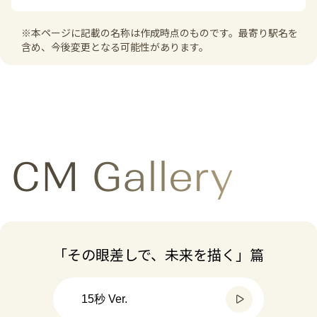
園・附属中学校・高等学校を有する一大学園です。西
界研究、模擬面接、個別相談などを学科とキャリアセ
宮北口キャンパスにはすべてのビジネスパーソンを対
A
※本ページに記載の名称は作成時点のものです。最寄り駅名を
ンターが連携して実施します。納得のいく進路選択に
阪神電車「鳴尾・武庫川女子大前」駅の高架下を活用
象とするリカレント教育センターを開設しており、キ
含め、今後変更となる可能性があります。
向け、一人ひとりをきめ細かく支援します。
した「ステーションキャンパス」は、地域交流の拠点
ャリアカウンセリングから学び直し、転職支援までワ
また、共学化を契機に更に企業との接点を広げ、キャ
となっています。附属総合ミュージアムは、近現代の
ンストップで対応します。1990年から続く生涯学習の
リア支援の機会拡充にも取り組みます。
生活文化・美術工芸品を多数所蔵し、9,092点が国の
場「オープンカレッジ」や、本学の有する体育館・プ
関西圏以外からの進学も増えることが見込まれますの
登録有形民俗文化財に指定されています。企画展を定
ール・ジム等の施設を活用し、幼児から高齢者までを
で、包括連携や就職支援協定を締結した地方自治体等
期的に開催し、無料で観覧できます。
対象に、スポーツを通して地域の健康を支援する「ス
と連携し、より一層UIJターン就職支援の強化を行って
また、西宮市内在住の中高生やオープンカレッジの会
ポーツクラブ」など、幅広い層に向けたプログラムを
CM Gallery
まいります。
員は図書館の利用が可能。体育祭や文化祭をはじめ、
提供しています。
公開イベントも多数あります。
「その眼差しで、未来を描く」篇
15秒 Ver.