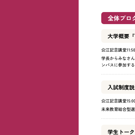
全体プロ
大学概要『
公江記念講堂
11:5
学長からみなさん
ンパスに参加する
入試制度説
公江記念講堂
15:0
未来教育総合型選
学生トーク