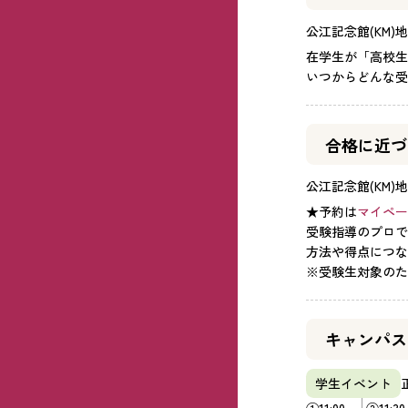
公江記念館(KM)地
在学生が「高校生
いつからどんな受
合格に近づ
公江記念館(KM)地
★予約は
マイペー
受験指導のプロで
方法や得点につな
※受験生対象のた
キャンパス
学生イベント
①11:00～
②11:3