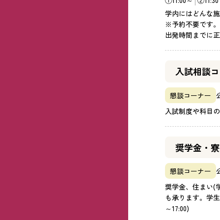
学内にはどんな施
※予約不要です。
出発時間までに正
入試相談コ
懇談コーナー
入試制度や科目の
奨学金・寮
懇談コーナー
奨学金、住まい(
も承ります。学生サ
～17:00)