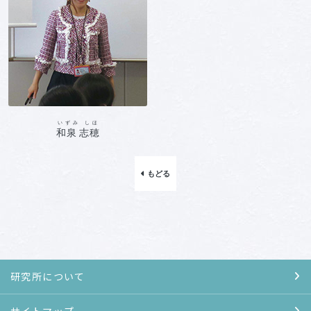
いずみ しほ
和泉 志穂
もどる
研究所について
サイトマップ