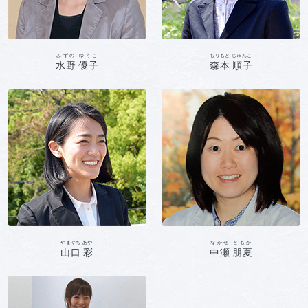
みずの ゆうこ
もりもと じゅんこ
水野 優子
森本 順子
やまぐち あや
なかせ ともか
山口 彩
中瀬 朋夏