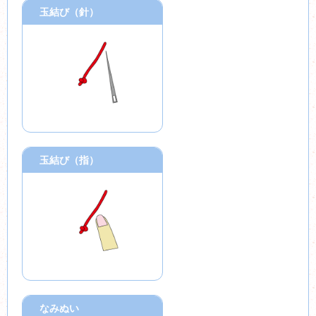
玉結び（針）
玉結び（指）
なみぬい