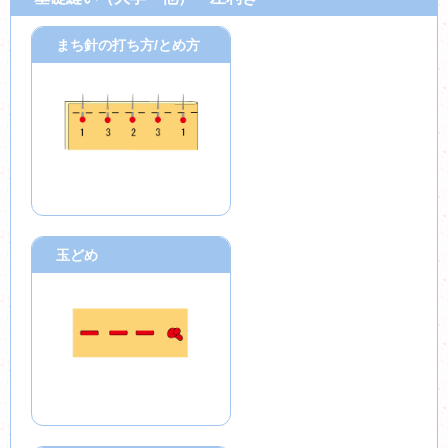
まち針の打ち方/とめ方
玉どめ