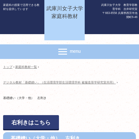
家庭科の授業で活用できる教
武庫川女子大学 教育学部教
武庫川女子大学
材を提供しています
育学科 吉井研究室
〒663-8558 兵庫県西宮市池
家庭科教材
開町6-46
トップ
›
家庭科教材一覧
›
デジタル教材「基礎縫い」（生活環境学部生活環境学科 被服造形学研究室共同）
›
基礎縫い（大学・他） 左利き
右利きはこちら
基礎縫い（大学・他） 左利き