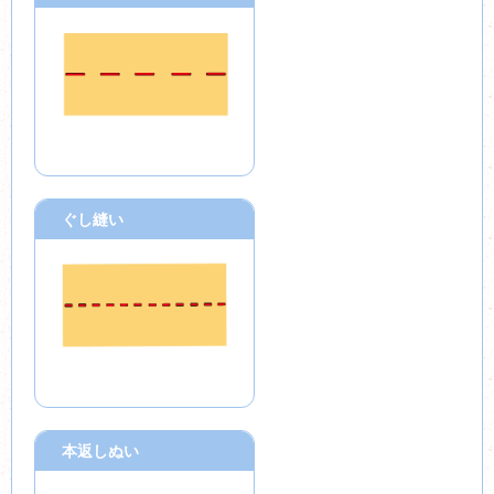
ぐし縫い
本返しぬい