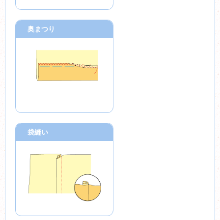
奥まつり
袋縫い